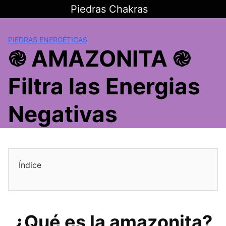
Saltar
Piedras Chakras
al
contenido
PIEDRAS ENERGÉTICAS
֎ AMAZONITA ֎
Filtra las Energias
Negativas
Índice
¿Qué es la amazonita?