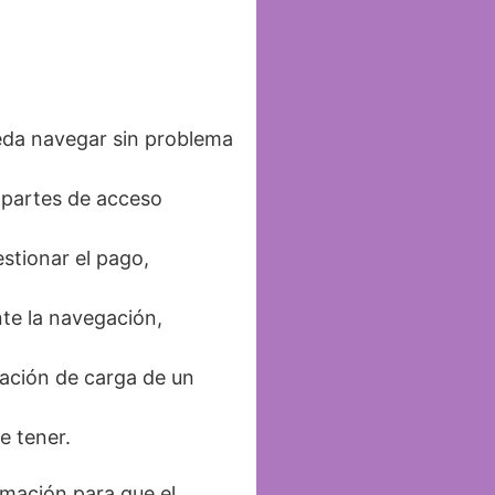
pueda navegar sin problema
a partes de acceso
stionar el pago,
nte la navegación,
mación de carga de un
e tener.
rmación para que el