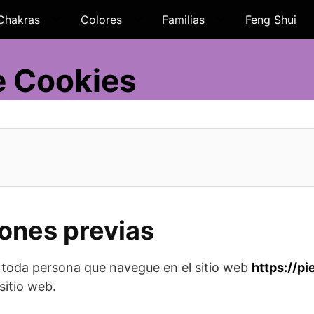
Chakras
Colores
Familias
Feng Shui
de Cookies
ones previas
 toda persona que navegue en el sitio web
https://p
sitio web.